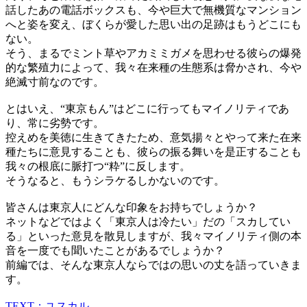
話したあの電話ボックスも、今や巨大で無機質なマンション
へと姿を変え、ぼくらが愛した思い出の足跡はもうどこにも
ない。
そう、まるでミント草やアカミミガメを思わせる彼らの爆発
的な繁殖力によって、我々在来種の生態系は脅かされ、今や
絶滅寸前なのです。
とはいえ、“東京もん”はどこに行ってもマイノリティであ
り、常に劣勢です。
控えめを美徳に生きてきたため、意気揚々とやって来た在来
種たちに意見することも、彼らの振る舞いを是正することも
我々の根底に脈打つ“粋”に反します。
そうなると、もうシラケるしかないのです。
皆さんは東京人にどんな印象をお持ちでしょうか？
ネットなどではよく「東京人は冷たい」だの「スカしてい
る」といった意見を散見しますが、我々マイノリティ側の本
音を一度でも聞いたことがあるでしょうか？
前編では、そんな東京人ならではの思いの丈を語っていきま
す。
TEXT：ユスカル