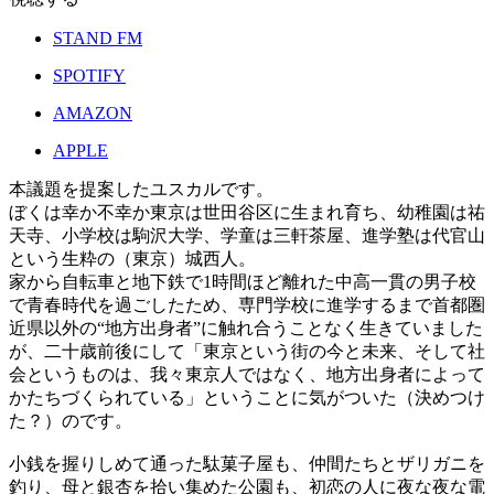
STAND FM
SPOTIFY
AMAZON
APPLE
本議題を提案したユスカルです。
ぼくは幸か不幸か東京は世田谷区に生まれ育ち、幼稚園は祐
天寺、小学校は駒沢大学、学童は三軒茶屋、進学塾は代官山
という生粋の（東京）城西人。
家から自転車と地下鉄で1時間ほど離れた中高一貫の男子校
で青春時代を過ごしたため、専門学校に進学するまで首都圏
近県以外の“地方出身者”に触れ合うことなく生きていました
が、二十歳前後にして「東京という街の今と未来、そして社
会というものは、我々東京人ではなく、地方出身者によって
かたちづくられている」ということに気がついた（決めつけ
た？）のです。
小銭を握りしめて通った駄菓子屋も、仲間たちとザリガニを
釣り、母と銀杏を拾い集めた公園も、初恋の人に夜な夜な電