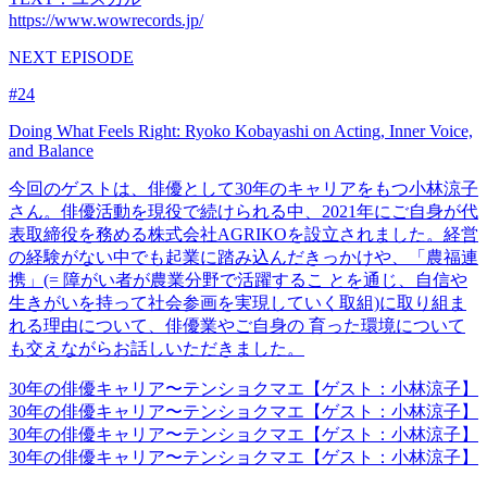
https://www.wowrecords.jp/
NEXT EPISODE
#24
Doing What Feels Right: Ryoko Kobayashi on Acting, Inner Voice,
and Balance
今回のゲストは、俳優として30年のキャリアをもつ小林涼子
さん。俳優活動を現役で続けられる中、2021年にご自身が代
表取締役を務める株式会社AGRIKOを設立されました。経営
の経験がない中でも起業に踏み込んだきっかけや、「農福連
携」(= 障がい者が農業分野で活躍するこ とを通じ、自信や
生きがいを持って社会参画を実現していく取組)に取り組ま
れる理由について、俳優業やご自身の 育った環境について
も交えながらお話しいただきました。
30年の俳優キャリア〜テンショクマエ【ゲスト：小林涼子】
30年の俳優キャリア〜テンショクマエ【ゲスト：小林涼子】
30年の俳優キャリア〜テンショクマエ【ゲスト：小林涼子】
30年の俳優キャリア〜テンショクマエ【ゲスト：小林涼子】